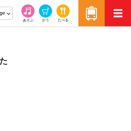
あそぶ
かう
たべる
した