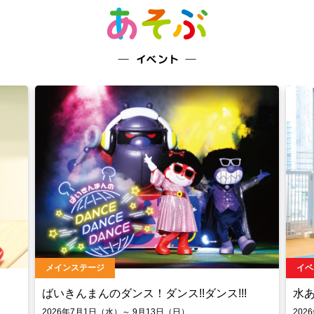
メインステージ
イベ
ばいきんまんのダンス！ダンス!!ダンス!!!
水
2026年7月1日（水）～ 9月13日（日）
202