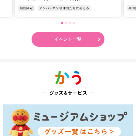
期間限定
アンパンマンや仲間たちに会える
期間
イベント一覧