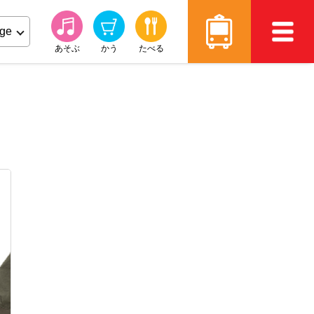
あそぶ
かう
たべる