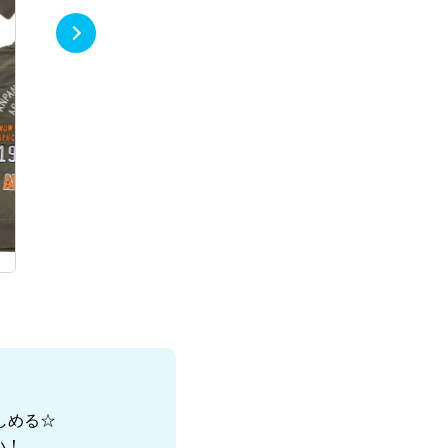
しめる☆
い！